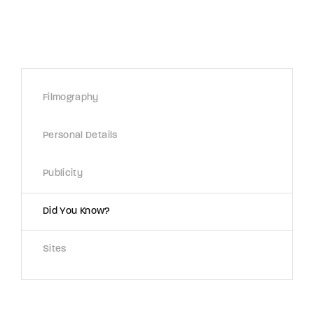
Lost Your Password?
By signing in, you agree to
our terms and
conditions
and our
privacy policy
.
Filmography
Personal Details
Publicity
Did You Know?
Sites