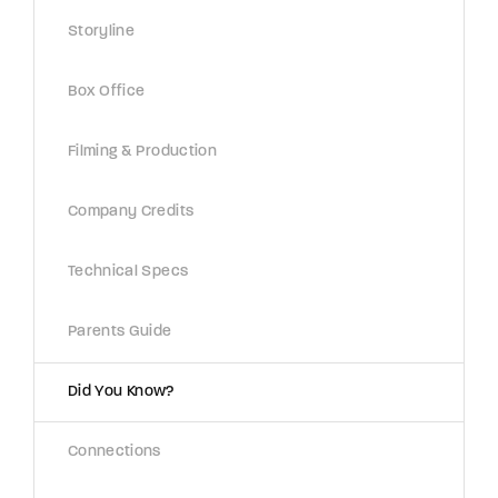
Lost Your Password?
Storyline
By signing in, you agree to
our terms and
Box Office
conditions
and our
privacy policy
.
Filming & Production
Company Credits
Technical Specs
Parents Guide
Did You Know?
Connections