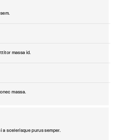
 sem.
ttitor massa id.
 donec massa.
ci a scelerisque purus semper.