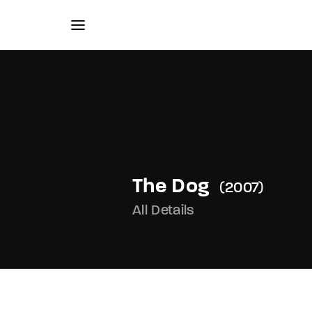
Usernam
The Dog
2007
All Details
Passwo