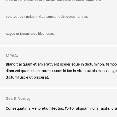
Diam ut venenatis tellus in metus vulputate eu scelerisque felis.
Volutpat ac tincidunt vitae semper quis lectus nulla at.
Augue ut lectus arcu bibendum.
MPAA
Blandit aliquam etiam erat velit scelerisque in dictum non. Tem
diam vel quam elementum. Quam id leo in vitae turpis massa. Ege
dictum fusce ut placerat.
Sex & Nudity
Consequat nisl vel pretium lectus. Tortor aliquam nulla facilisi c