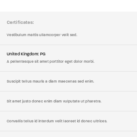
member Me
Lost Your P
Certificates
ing in, you agree to
our terms and conditions
and our
privacy policy
.
Vestibulum mattis ullamcorper velit sed.
United Kingdom: PG
A pellentesque sit amet porttitor eget dolor morbi.
Suscipit tellus mauris a diam maecenas sed enim.
Sit amet justo donec enim diam vulputate ut pharetra.
Convallis tellus id interdum velit laoreet id donec ultrices.