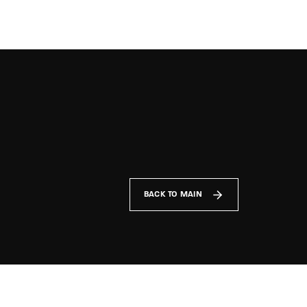
TV Show, Filmmakers and Film Studio WordPress Theme.
BACK TO MAIN