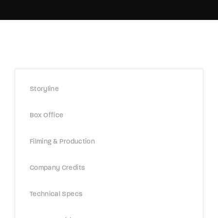
Lost Your Password?
By signing in, you agree to
our terms and
conditions
and our
privacy policy
.
Storyline
Box Office
Filming & Production
Company Credits
Technical Specs