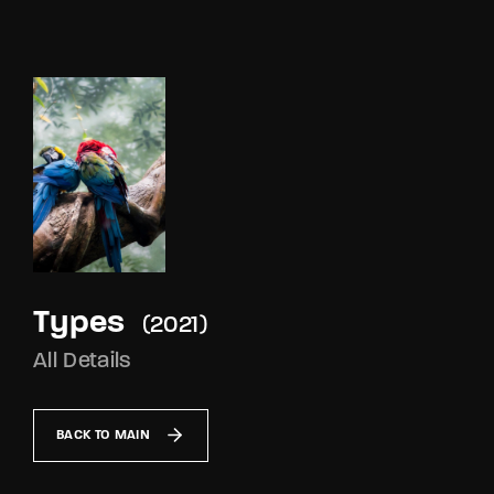
Movie, TV Show, Filmmakers and Film Studio WordPress
Theme.
Login
Register
Username or Email Address
Press Enter / Return to begin your search or hit
ESC to close
Password
Types
2021
All Details
SIGN IN
BACK TO MAIN
Remember Me