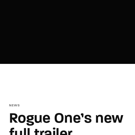
Lost Your Password?
By signing in, you agree to
our terms and
conditions
and our
privacy policy
.
NEWS
Rogue One’s new
full trailer