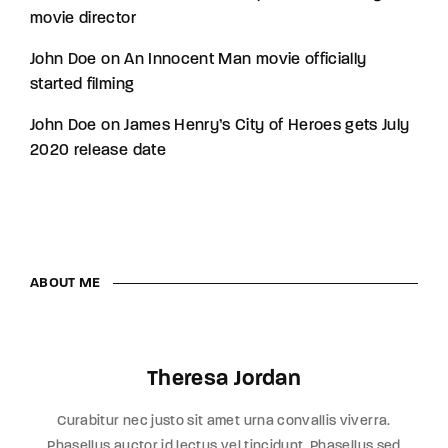
movie director
John Doe
on
An Innocent Man movie officially
started filming
John Doe
on
James Henry’s City of Heroes gets July
2020 release date
ABOUT ME
Theresa Jordan
Curabitur nec justo sit amet urna convallis viverra.
Phasellus auctor id lectus vel tincidunt. Phasellus sed