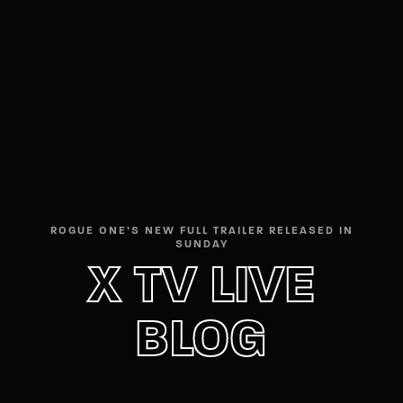
Movie, TV Show, Filmmakers and Film Studio WordPress
Theme.
Login
Register
Username or Email Address
Press Enter / Return to begin your search or hit
ESC to close
Password
ROGUE ONE’S NEW FULL TRAILER RELEASED IN
SUNDAY
X TV LIVE
BLOG
SIGN IN
Remember Me