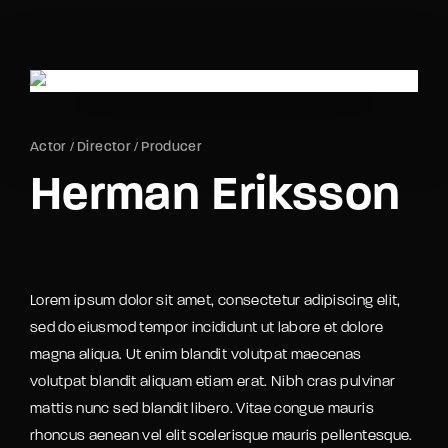
Movie, TV Show, Filmmakers and Film Studio WordPress
Theme.
Login
Register
Username or Email Address
Actor
Director
Producer
Press Enter / Return to begin your search or hit
Herman Eriksson
ESC to close
Password
Lorem ipsum dolor sit amet, consectetur adipiscing elit,
sed do eiusmod tempor incididunt ut labore et dolore
magna aliqua. Ut enim blandit volutpat maecenas
SIGN IN
volutpat blandit aliquam etiam erat. Nibh cras pulvinar
mattis nunc sed blandit libero. Vitae congue mauris
Remember Me
rhoncus aenean vel elit scelerisque mauris pellentesque.