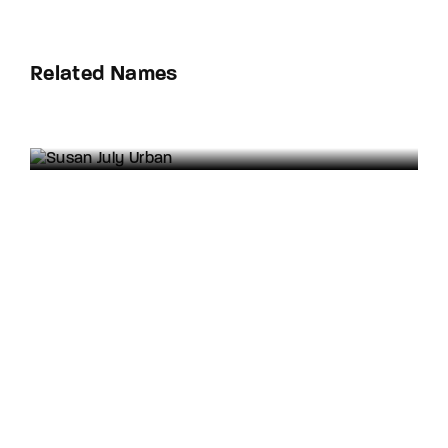
Related Names
Susan July Urban
Art Director
Film Editor
Musician