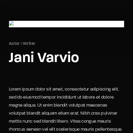
Movie, TV Show, Filmmakers and Film Studio WordPress
Theme.
Login
Register
Username or Email Address
Actor
Writer
Press Enter / Return to begin your search or hit
Jani Varvio
ESC to close
Password
Lorem ipsum dolor sit amet, consectetur adipiscing elit,
sed do eiusmod tempor incididunt ut labore et dolore
magna aliqua. Ut enim blandit volutpat maecenas
SIGN IN
volutpat blandit aliquam etiam erat. Nibh cras pulvinar
mattis nunc sed blandit libero. Vitae congue mauris
Remember Me
rhoncus aenean vel elit scelerisque mauris pellentesque.