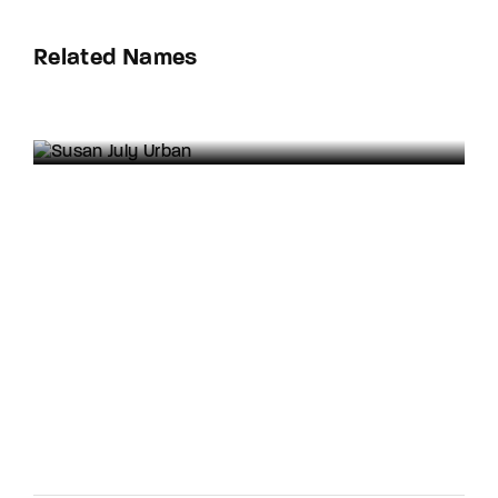
Related Names
Susan July Urban
Art Director
Film Editor
Musician