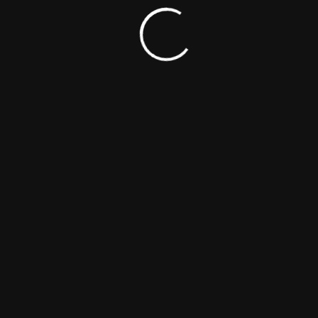
Screampark
Crime
Drama
Horror
Biography
Lorem ipsum dolor sit amet, consectetur adipiscing
elit, sed do eiusmod tempor incididunt ut labore et
dolore magna aliqua. Id donec ultrices tincidunt arcu