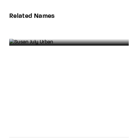
Related Names
Susan July Urban
Art Director
Film Editor
Musician