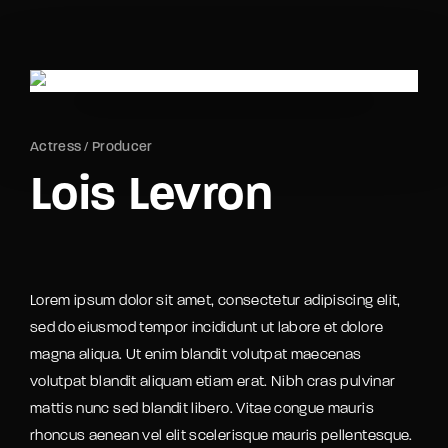
Movie, TV Show, Filmmakers and Film Studio WordPress
Theme.
Login
Register
Username or Email Address
Actress
Producer
Press Enter / Return to begin your search or hit
Lois Levron
ESC to close
Password
Lorem ipsum dolor sit amet, consectetur adipiscing elit,
sed do eiusmod tempor incididunt ut labore et dolore
magna aliqua. Ut enim blandit volutpat maecenas
SIGN IN
volutpat blandit aliquam etiam erat. Nibh cras pulvinar
mattis nunc sed blandit libero. Vitae congue mauris
Remember Me
rhoncus aenean vel elit scelerisque mauris pellentesque.