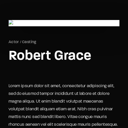
Movie, TV Show, Filmmakers and Film Studio WordPress
Theme.
Login
Register
Username or Email Address
Actor
Casting
Press Enter / Return to begin your search or hit
Robert Grace
ESC to close
Password
Lorem ipsum dolor sit amet, consectetur adipiscing elit,
sed do eiusmod tempor incididunt ut labore et dolore
magna aliqua. Ut enim blandit volutpat maecenas
SIGN IN
volutpat blandit aliquam etiam erat. Nibh cras pulvinar
mattis nunc sed blandit libero. Vitae congue mauris
Remember Me
rhoncus aenean vel elit scelerisque mauris pellentesque.