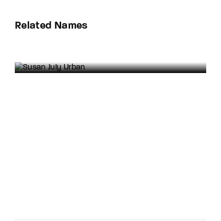
Related Names
Susan July Urban
Art Director
Film Editor
Musician