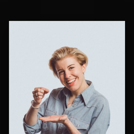
Movie, TV Show, Filmmakers and Film Studio WordPress
Theme.
Login
Register
Username or Email Address
Press Enter / Return to begin your search or hit
ESC to close
Password
SIGN IN
Remember Me