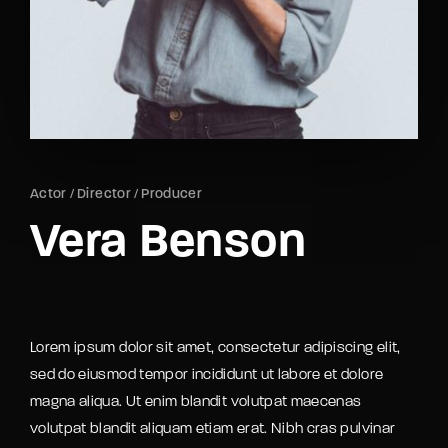
Lost Your Password?
By signing in, you agree to
our terms and
conditions
and our
privacy policy
.
Actor
Director
Producer
Vera Benson
Lorem ipsum dolor sit amet, consectetur adipiscing elit,
sed do eiusmod tempor incididunt ut labore et dolore
magna aliqua. Ut enim blandit volutpat maecenas
volutpat blandit aliquam etiam erat. Nibh cras pulvinar